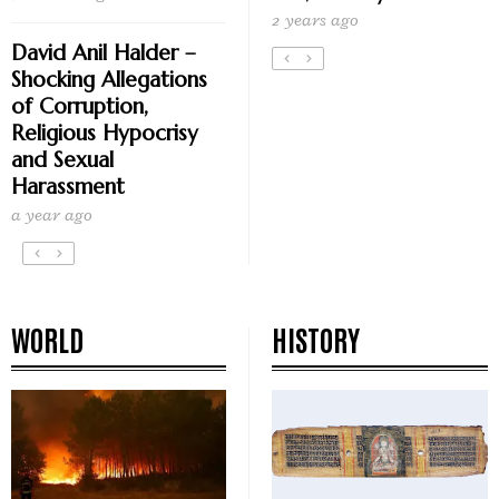
2 years ago
David Anil Halder –
Shocking Allegations
of Corruption,
Religious Hypocrisy
and Sexual
Harassment
a year ago
WORLD
HISTORY