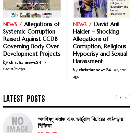
David Anil
Allegations of
NEWS
NEWS
Halder – Shocking
Systemic Corruption
Allegations of
Raised Against CCDB
Corruption, Religious
Governing Body Over
Hypocrisy and Sexual
Development Projects
Harassment
by
christiannews24
7
months ago
by
christiannews24
a year
ago
LATEST POSTS
অসহিষ্ণু সমাজ এবং ভার্চুয়াল বিচারের কাঠগড়ায়
শিক্ষিকা
9 days ago