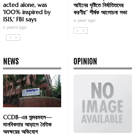
acted alone, was
আইনের দৃষ্টিতে নির্যাতিতদের
'100% inspired by
করণীয়’’ শীর্ষক আলোচনা সভা
ISIS,' FBI says
a year ago
2 years ago
NEWS
OPINION
CCDB–এর অন্দরমহল—
মানবিকতার আড়ালে নৈতিক
অবক্ষয়ের অভিযোগ