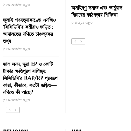
7 months ago
অসহিষ্ণু সমাজ এবং ভার্চুয়াল
বিচারের কাঠগড়ায় শিক্ষিকা
জুলাই গণহত্যাকাণ্ডে এনজিও
9 days ago
‘সিসিডিবি’র কর্মীরাও জড়িত :
আদালতের নথিতে চাঞ্চল্যকর
তথ্য
7 months ago
জাল সনদ, ভুয়া EP ও কোটি
টাকার ক্ষতিপূরণ বাণিজ্য:
সিসিডিবি’র RAP/RP প্রকল্পে
কারা, কীভাবে, কতটা জড়িত—
নথিতে কী আছে?
7 months ago