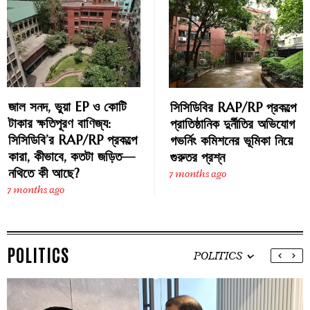
জাল সনদ, ভুয়া EP ও কোটি
সিসিডিবির RAP/RP প্রকল্পে
টাকার ক্ষতিপূরণ বাণিজ্য:
প্রাতিষ্ঠানিক দুর্নীতির অভিযোগ
সিসিডিবি’র RAP/RP প্রকল্পে
গভর্নিং কমিশনের ভূমিকা নিয়ে
কারা, কীভাবে, কতটা জড়িত—
গুরুতর প্রশ্ন
নথিতে কী আছে?
7 months ago
7 months ago
POLITICS
POLITICS