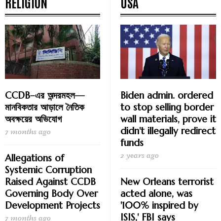
RELIGION
USA
CCDB–এর অন্দরমহল—
Biden admin. ordered
মানবিকতার আড়ালে নৈতিক
to stop selling border
অবক্ষয়ের অভিযোগ
wall materials, prove it
didn't illegally redirect
7 months ago
funds
2 years ago
Allegations of
Systemic Corruption
Raised Against CCDB
New Orleans terrorist
Governing Body Over
acted alone, was
Development Projects
'100% inspired by
ISIS,' FBI says
7 months ago