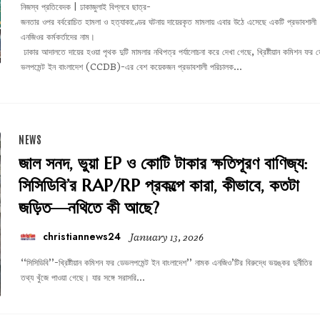
নিজস্ব প্রতিবেদক | ঢাকাজুলাই বিপ্লবে ছাত্র-
জনতার ওপর বর্বরোচিত হামলা ও হত্যাকাণ্ডের ঘটনায় দায়েরকৃত মামলায় এবার উঠে এসেছে একটি প্রভাবশালী
এনজিওর কর্মকর্তাদের নাম।
ঢাকার আদালতে দায়ের হওয়া পৃথক দুটি মামলার নথিপত্র পর্যালোচনা করে দেখা গেছে, খ্রিষ্টীয়ান কমিশন ফর ড
ভলপমেন্ট ইন বাংলাদেশ (CCDB)-এর বেশ কয়েকজন প্রভাবশালী পরিচালক...
NEWS
জাল সনদ, ভুয়া EP ও কোটি টাকার ক্ষতিপূরণ বাণিজ্য:
সিসিডিবি’র RAP/RP প্রকল্পে কারা, কীভাবে, কতটা
জড়িত—নথিতে কী আছে?
christiannews24
January 13, 2026
‘‘সিসিডিবি’’-খ্রিষ্টীয়ান কমিশন ফর ডেভলপমেন্ট ইন বাংলাদেশ’’ নামক এনজিও’টির বিরুদ্ধে ভয়ঙ্কর দুর্নীতির
তথ্য খুঁজে পাওয়া গেছে। যার সঙ্গে সরাসরি...