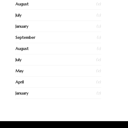
(2)
August
(5)
July
(5)
January
(1)
September
(1)
August
(2)
July
(2)
May
(2)
April
(7)
January