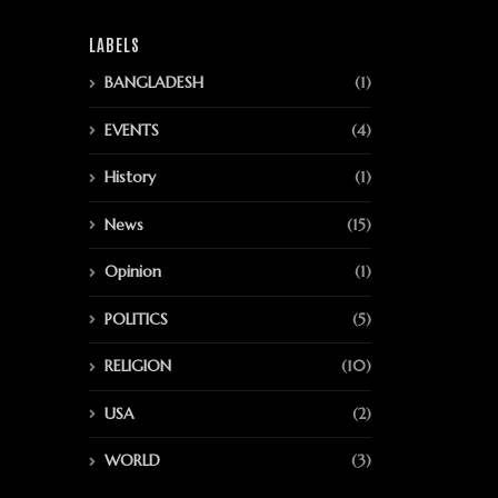
LABELS
BANGLADESH
(1)
EVENTS
(4)
History
(1)
News
(15)
Opinion
(1)
POLITICS
(5)
RELIGION
(10)
USA
(2)
WORLD
(3)